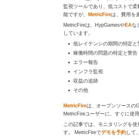
監視ツールであり、低コストで柔
能ですが、
MetricFire
は、費用を
MetricFireは、HypGamesや
EA
な
しています。
低レイテンシの期間の特定と
稼働時間の問題の特定と警告
エラー報告
インフラ監視
収益の追跡
その他
MetricFire
は、オープンソースのGra
MetricFireユーザーに、す
この記事では、モニタリングを使
す。 MetricFireで
デモを予約
して