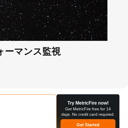
ォーマンス監視
Try MetricFire now!
Get MetricFire free for 14
days. No credit card required.
Get Started