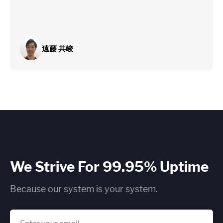
遠藤 共峻
We Strive For 99.95% Uptime
Because our system is your system.