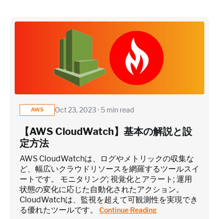
×
~25 metrics per service / instance (typical baseline
monitoring)
Application / Custom metric event footprint
Oct 23, 2023 · 5 min read
AWS
【AWS CloudWatch】基本の解説と設
Custom metrics are defined and emitted from your app code
定方法
Heroku Applications
AWS CloudWatchは、ログやメトリックの収集な
ど、幅広いクラウドリソースを網羅するツールスイ
ートです。 モニタリング; 視覚化とアラート; 運用
状態の変化に応じた自動化されたアクション。
~75 metrics (typical baseline monitoring)
CloudWatchは、監視を超えて可観測性を実現でき
る優れたツールです。
Continue Reading
Estimate