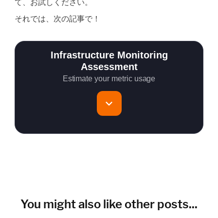
て、お試しください。
それでは、次の記事で！
Infrastructure Monitoring
Assessment
Estimate your metric usage
Total Servers to monitor
~150 metrics per host (configurable for fewer metrics if
needed)
Cloud Services to monitor (in AWS, Azure, GCP)
You might also like other posts...