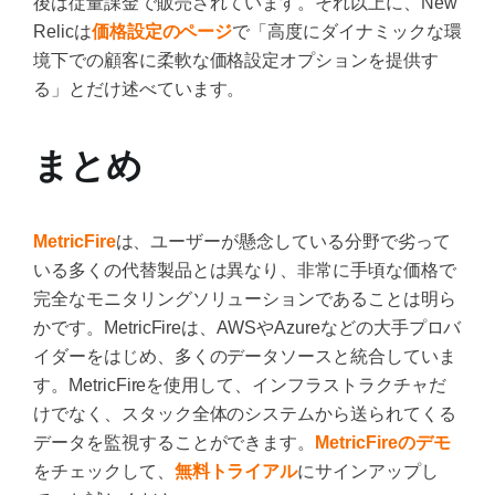
後は従量課金で販売されています。それ以上に、New
Relicは
価格設定のページ
で「高度にダイナミックな環
境下での顧客に柔軟な価格設定オプションを提供す
る」とだけ述べています。
まとめ
MetricFire
は、ユーザーが懸念している分野で劣って
いる多くの代替製品とは異なり、非常に手頃な価格で
完全なモニタリングソリューションであることは明ら
かです。MetricFireは、AWSやAzureなどの大手プロバ
イダーをはじめ、多くのデータソースと統合していま
す。MetricFireを使用して、インフラストラクチャだ
けでなく、スタック全体のシステムから送られてくる
データを監視することができます。
MetricFireのデモ
をチェックして、
無料トライアル
にサインアップし