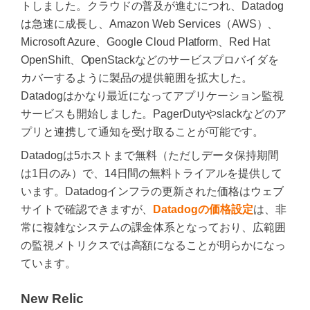
トしました。クラウドの普及が進むにつれ、Datadog
は急速に成長し、Amazon Web Services（AWS）、
Microsoft Azure、Google Cloud Platform、Red Hat
OpenShift、OpenStackなどのサービスプロバイダを
カバーするように製品の提供範囲を拡大した。
Datadogはかなり最近になってアプリケーション監視
サービスも開始しました。PagerDutyやslackなどのア
プリと連携して通知を受け取ることが可能です。
Datadogは5ホストまで無料（ただしデータ保持期間
は1日のみ）で、14日間の無料トライアルを提供して
います。Datadogインフラの更新された価格はウェブ
サイトで確認できますが、
Datadogの価格設定
は、非
常に複雑なシステムの課金体系となっており、広範囲
の監視メトリクスでは高額になることが明らかになっ
ています。
New Relic