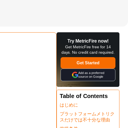
Try MetricFire now!
Get MetricFire free for 14
days. No credit card required.
Get Started
Add as a preferred
source on Google
Table of Contents
はじめに
プラットフォームメトリク
スだけでは不十分な理由