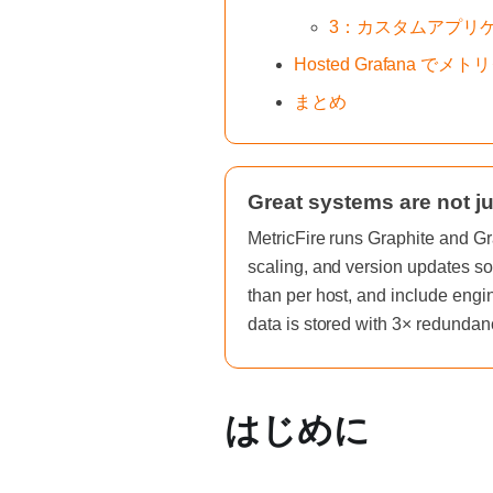
3：カスタムアプリ
Hosted Grafana で
まとめ
Great systems are not ju
MetricFire runs Graphite and Gr
scaling, and version updates so
than per host, and include engi
data is stored with 3× redundan
はじめに