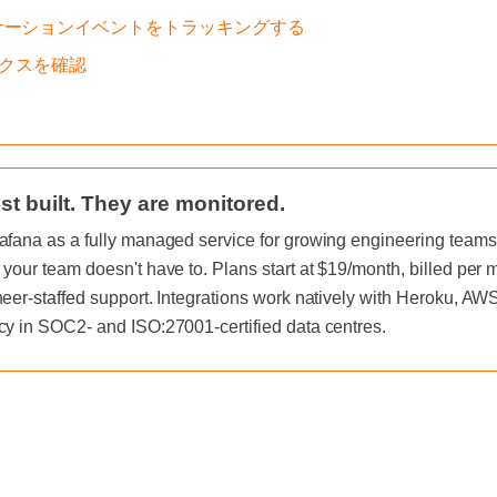
ケーションイベントをトラッキングする
メトリクスを確認
st built. They are monitored.
afana as a fully managed service for growing engineering teams, 
 your team doesn't have to. Plans start at $19/month, billed per
neer-staffed support. Integrations work natively with Heroku, A
cy in SOC2- and ISO:27001-certified data centres.