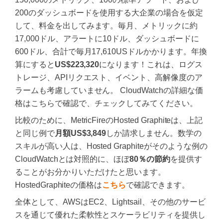
200のダッシュボードを使用する大企業の場合を仮定
して、料金を出してみます。毎月、メトリックに約
17,000ドル、アラートに10ドル、ダッシュボードに
600ドル、合計で毎月17,610USドルかかります。年換
算にすると
US$223,320
になります！これは、ログス
トレージ、APIリクエスト、イベント、高解像度のア
ラームも考慮していません。 CloudWatchの詳細な価
格はこちらで確認で、チェックしてみてください。
比較のために、MetricFireのHosted Graphiteは、上記
と同じ例で
月額US$3,849
しか請求しません。数学の
スキルが高い人は、Hosted Graphiteがそのような例の
CloudWatchとは対照的に、ほぼ
80％の節約
を提供す
ることがお分かりいただけたと思います。
HostedGraphiteの価格は
こちら
で確認できます。
全体として、AWSはEC2、Lightsail、その他のサービ
スを通じて優れた柔軟性とスケーラビリティを提供し