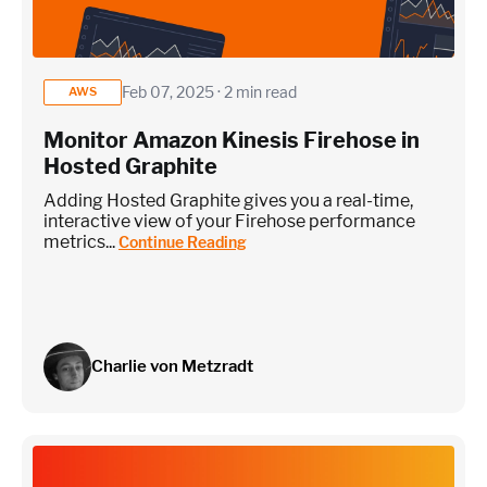
Custom metrics are defined and emitted from your app code
Feb 07, 2025 · 2 min read
AWS
Heroku Applications
Monitor Amazon Kinesis Firehose in
Hosted Graphite
~75 metrics (typical baseline monitoring)
Adding Hosted Graphite gives you a real-time,
interactive view of your Firehose performance
metrics...
Continue Reading
Estimate
Charlie von Metzradt