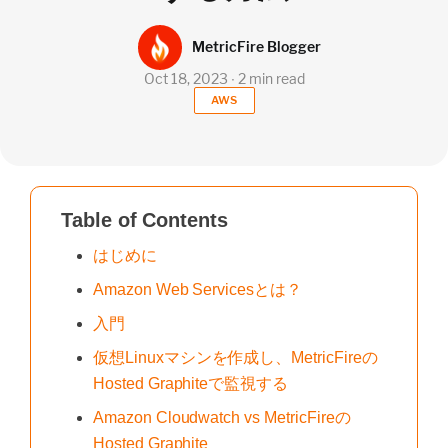
MetricFire Blogger
Oct 18, 2023 ∙ 2 min read
AWS
Table of Contents
はじめに
Amazon Web Servicesとは？
入門
仮想Linuxマシンを作成し、MetricFireの
Hosted Graphiteで監視する
Amazon Cloudwatch vs MetricFireの
Hosted Graphite