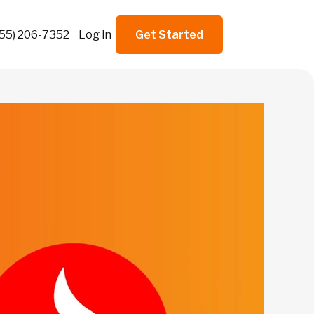
855) 206-7352
Log in
Get Started