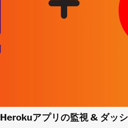
reでHerokuアプリの監視 & 