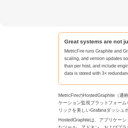
Great systems are not ju
MetricFire runs Graphite and Gr
scaling, and version updates so
than per host, and include engi
data is stored with 3× redundan
MetricFireのHostedGr
ケーション監視プラットフォーム
リックを美しいGrafanaダッ
HostedGraphiteは、ア
なツール、アドオン、およびプラ