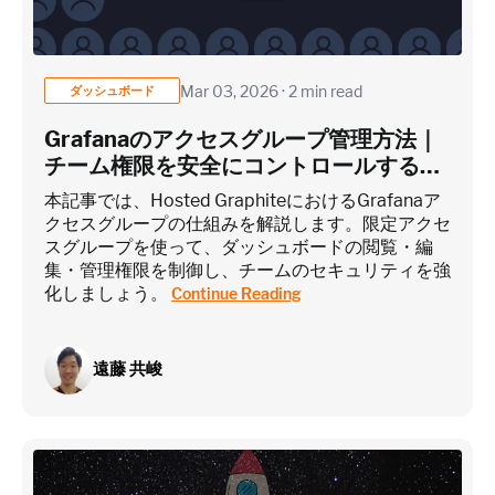
Custom metrics are defined and emitted from your app code
Mar 03, 2026 · 2 min read
ダッシュボード
Heroku Applications
Grafanaのアクセスグループ管理方法｜
チーム権限を安全にコントロールするに
は？
~75 metrics (typical baseline monitoring)
本記事では、Hosted GraphiteにおけるGrafanaア
クセスグループの仕組みを解説します。限定アクセ
スグループを使って、ダッシュボードの閲覧・編
Estimate
集・管理権限を制御し、チームのセキュリティを強
化しましょう。
Continue Reading
遠藤 共峻