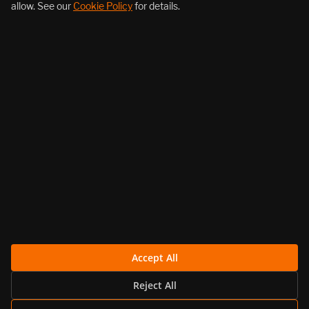
allow. See our
Cookie Policy
for details.
About Us
Products
Resources
Follow Us
Legal
Accept All
Reject All