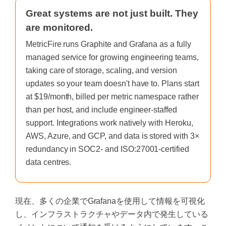
Great systems are not just built. They
are monitored.
MetricFire runs Graphite and Grafana as a fully
managed service for growing engineering teams,
taking care of storage, scaling, and version
updates so your team doesn't have to. Plans start
at $19/month, billed per metric namespace rather
than per host, and include engineer-staffed
support. Integrations work natively with Heroku,
AWS, Azure, and GCP, and data is stored with 3×
redundancy in SOC2- and ISO:27001-certified
data centres.
現在、多くの企業でGrafanaを使用して情報を可視化
し、インフラストラクチャやデータ内で発生している