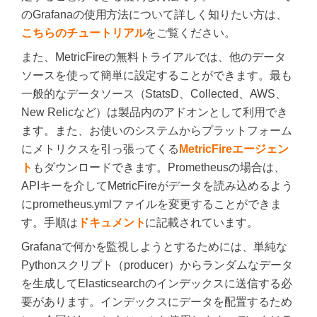
のGrafanaの使用方法について詳しく知りたい方は、
こちらのチュートリアル
をご覧ください。
また、MetricFireの無料トライアルでは、他のデータ
ソースを使って簡単に設定することができます。最も
一般的なデータソース（StatsD、Collected、AWS、
New Relicなど）は製品内のアドオンとして利用でき
ます。また、お使いのシステムからプラットフォーム
にメトリクスを引っ張ってくる
MetricFireエージェン
ト
もダウンロードできます。Prometheusの場合は、
APIキーを介してMetricFireがデータを読み込めるよう
にprometheus.ymlファイルを変更することができま
す。手順は
ドキュメント
に記載されています。
Grafanaで何かを監視しようとするためには、単純な
Pythonスクリプト（producer）からランダムなデータ
を生成してElasticsearchのインデックスに送信する必
要があります。インデックスにデータを配置するため