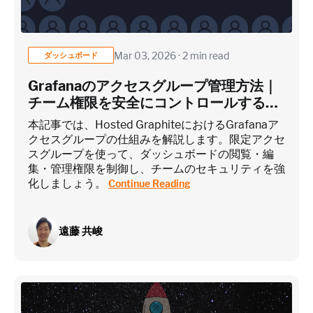
Custom metrics are defined and emitted from your app code
Mar 03, 2026 · 2 min read
ダッシュボード
Heroku Applications
Grafanaのアクセスグループ管理方法｜
チーム権限を安全にコントロールするに
は？
~75 metrics (typical baseline monitoring)
本記事では、Hosted GraphiteにおけるGrafanaア
クセスグループの仕組みを解説します。限定アクセ
スグループを使って、ダッシュボードの閲覧・編
Estimate
集・管理権限を制御し、チームのセキュリティを強
化しましょう。
Continue Reading
遠藤 共峻