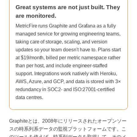
Great systems are not just built. They
are monitored.
MetricFire runs Graphite and Grafana as a fully
managed service for growing engineering teams,
taking care of storage, scaling, and version
updates so your team doesn't have to. Plans start
at $19/month, billed per metric namespace rather
than per host, and include engineer-staffed
support. Integrations work natively with Heroku,
AWS, Azure, and GCP, and data is stored with 3×
redundancy in SOC2- and ISO:27001-certified
data centres.
Graphiteとは、2008年にリリースされたオープンソー
スの時系列系データの監視プラットフォームです。こ
のツールを使えば、時系列データを取得して、そのメ