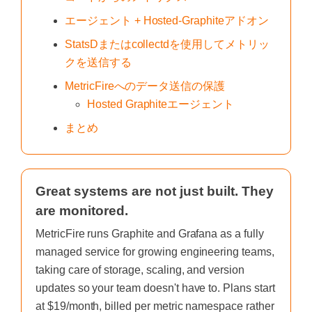
エージェント + Hosted-Graphiteアドオン
StatsDまたはcollectdを使用してメトリッ
クを送信する
MetricFireへのデータ送信の保護
Hosted Graphiteエージェント
まとめ
Great systems are not just built. They
are monitored.
MetricFire runs Graphite and Grafana as a fully
managed service for growing engineering teams,
taking care of storage, scaling, and version
updates so your team doesn't have to. Plans start
at $19/month, billed per metric namespace rather