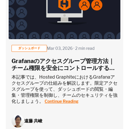
monitoring)
Application / Custom metric event footprint
Custom metrics are defined and emitted from your app code
Mar 03, 2026 · 2 min read
ダッシュボード
Heroku Applications
Grafanaのアクセスグループ管理方法｜
チーム権限を安全にコントロールするに
は？
~75 metrics (typical baseline monitoring)
本記事では、Hosted GraphiteにおけるGrafanaア
クセスグループの仕組みを解説します。限定アクセ
スグループを使って、ダッシュボードの閲覧・編
Estimate
集・管理権限を制御し、チームのセキュリティを強
化しましょう。
Continue Reading
遠藤 共峻