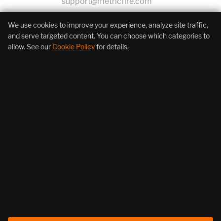
support@metricfire.com
+1 (855) 206-7352
We use cookies to improve your experience, analyze site traffic,
and serve targeted content. You can choose which categories to
allow. See our
Cookie Policy
for details.
About Us
Products
Resources
Follow Us