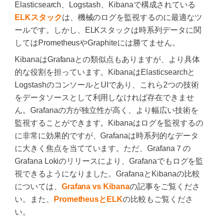
Elasticsearch、Logstash、Kibanaで構成されている
ELKスタック
は、機械のログを監視するのに最適なツ
ールです。しかし、ELKスタックは時系列データに関
してはPrometheusやGraphiteには勝てません。
KibanaはGrafanaとの類似点もありますが、より具体
的な役割を担っています。KibanaはElasticsearchと
LogstashのコンソールとUIであり、これら2つの技術
をデータソースとして利用しなければ存在できませ
ん。Grafanaの方が独立性が高く、より幅広い技術を
監視することができます。Kibanaはログを監視するの
に非常に効果的ですが、Grafanaは時系列的なデータ
に大きく焦点を当てています。ただ、Grafana７の
Grafana Lokiのリリースにより、Grafanaでもログを監
視できるようになりました。GrafanaとKibanaの比較
については、
Grafana vs Kibana
の記事をご覧くださ
い。また、
PrometheusとELK
の比較もご覧くださ
い。