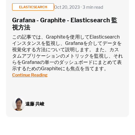
Oct 20, 2023 · 3 min read
ELASTICSEARCH
Grafana - Graphite - Elasticsearch 監
Custom metrics are defined and emitted from your app code
視方法
Heroku Applications
この記事では、Graphiteを使用してElasticsearch
インスタンスを監視し、Grafanaを介してデータを
視覚化する方法について説明します。 また、カス
タムアプリケーションのメトリックを監視し、それ
~75 metrics (typical baseline monitoring)
らをGrafanaの単一のダッシュボードにまとめて表
示するためのGraphiteにも焦点を当てます。‍
Estimate
Continue Reading
遠藤 共峻