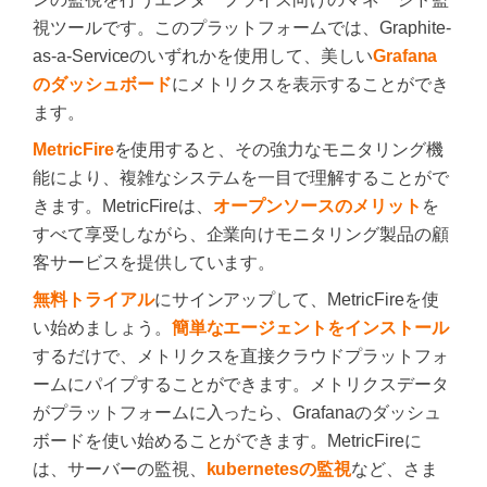
視ツールです。このプラットフォームでは、Graphite-
as-a-Serviceのいずれかを使用して、美しい
Grafana
のダッシュボード
にメトリクスを表示することができ
ます。
MetricFire
を使用すると、その強力なモニタリング機
能により、複雑なシステムを一目で理解することがで
きます。MetricFireは、
オープンソースのメリット
を
すべて享受しながら、企業向けモニタリング製品の顧
客サービスを提供しています。
無料トライアル
にサインアップして、MetricFireを使
い始めましょう。
簡単なエージェントをインストール
するだけで、メトリクスを直接クラウドプラットフォ
ームにパイプすることができます。メトリクスデータ
がプラットフォームに入ったら、Grafanaのダッシュ
ボードを使い始めることができます。MetricFireに
は、サーバーの監視、
kubernetesの監視
など、さま