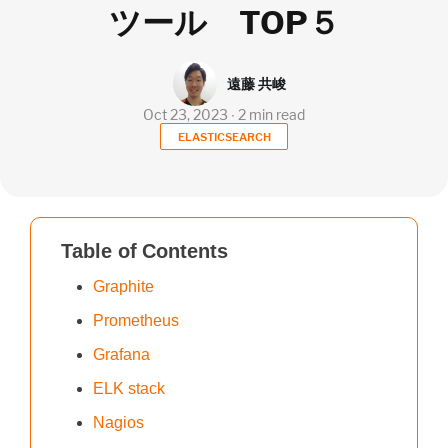
ツール TOP５
遠藤 共峻
Oct 23, 2023 ∙ 2 min read
ELASTICSEARCH
Table of Contents
Graphite
Prometheus
Grafana
ELK stack
Nagios