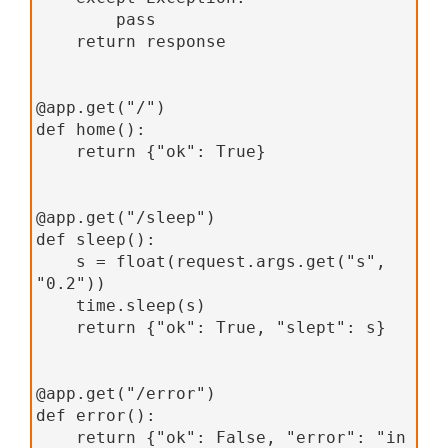
        pass
    return response
@app.get("/")
def home():
    return {"ok": True}
@app.get("/sleep")
def sleep():
    s = float(request.args.get("s", 
"0.2"))
    time.sleep(s)
    return {"ok": True, "slept": s}
@app.get("/error")
def error():
    return {"ok": False, "error": "in