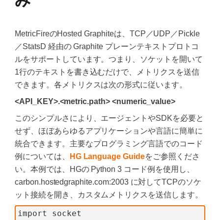
み
MetricFireのHosted Graphiteは、TCP／UDP／Pickle
／StatsD 経由の Graphite プレーンテキストプロトコ
ルをサポートしています。つまり、ソケットを開いて
1行のテキストを書き込むだけで、メトリクスを送信
できます。各メトリクスは次の形式に従います。
<API_KEY>.<metric.path> <numeric_value>
このシンプルさにより、エージェントやSDKを必要と
せず、ほぼあらゆるアプリケーションや言語に簡単に
統合できます。主要なプログラミング言語でのコード
例については、
HG Language Guide
をご参照くださ
い。本例では、HGの Python 3 コード例を使用し、
carbon.hostedgraphite.com:2003 に対してTCPのソケ
ット接続を開き、カスタムメトリクスを送信します。
import socket