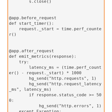
        s.close()
@app.before_request
def start_timer():
    request._start = time.perf_counte
r()
@app.after_request
def emit_metrics(response):
    try:
        latency_ms = (time.perf_count
er() - request._start) * 1000
        hg_send("http.requests", 1)
        hg_send("http.request_latency
_ms", latency_ms)
        if response.status_code >= 50
0:
            hg_send("http.errors", 1)
    except Exception: