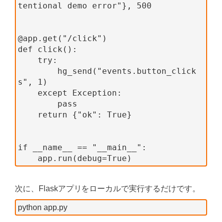
tentional demo error"}, 500
@app.get("/click")
def click():
    try:
        hg_send("events.button_click
s", 1)
    except Exception:
        pass
    return {"ok": True}
if __name__ == "__main__":
    app.run(debug=True)
次に、Flaskアプリをローカルで実行するだけです。
python app.py