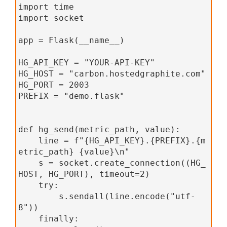
import time
import socket
app = Flask(__name__)
HG_API_KEY = "YOUR-API-KEY"
HG_HOST = "carbon.hostedgraphite.com"
HG_PORT = 2003
PREFIX = "demo.flask"
def hg_send(metric_path, value):
    line = f"{HG_API_KEY}.{PREFIX}.{m
etric_path} {value}\n"
    s = socket.create_connection((HG_
HOST, HG_PORT), timeout=2)
    try:
        s.sendall(line.encode("utf-
8"))
    finally: