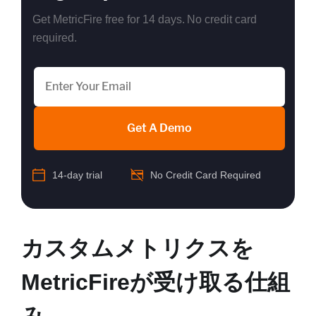
Get MetricFire free for 14 days. No credit card
required.
Get A Demo
14-day trial
No Credit Card Required
カスタムメトリクスを
MetricFireが受け取る仕組