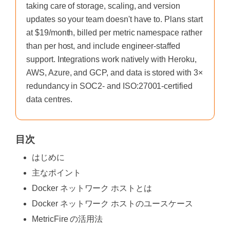
taking care of storage, scaling, and version
updates so your team doesn't have to. Plans start
at $19/month, billed per metric namespace rather
than per host, and include engineer-staffed
support. Integrations work natively with Heroku,
AWS, Azure, and GCP, and data is stored with 3×
redundancy in SOC2- and ISO:27001-certified
data centres.
目次
はじめに
主なポイント
Docker ネットワーク ホストとは
Docker ネットワーク ホストのユースケース
MetricFire の活用法