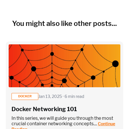
~150 metrics per host (configurable for fewer metrics if
needed)
Cloud Services to monitor (in AWS, Azure, GCP)
You might also like other posts...
×
~25 metrics per service / instance (typical baseline
monitoring)
Application / Custom metric event footprint
Jan 13, 2025 · 6 min read
DOCKER
Docker Networking 101
Custom metrics are defined and emitted from your app code
In this series, we will guide you through the most
Heroku Applications
crucial container networking concepts....
Continue