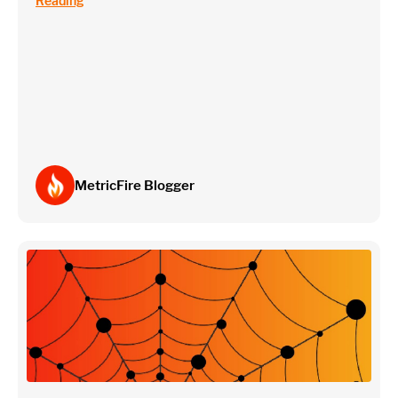
Reading
~75 metrics (typical baseline monitoring)
Estimate
MetricFire Blogger